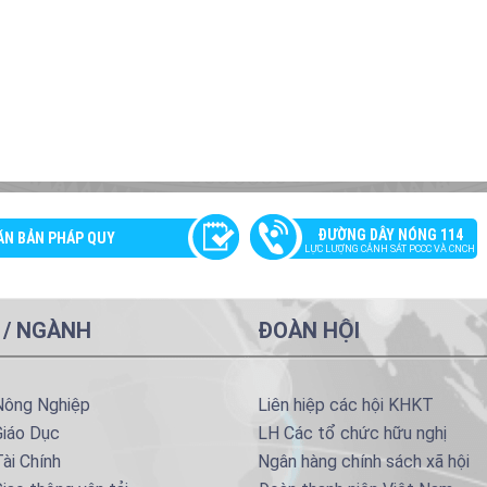
ĐƯỜNG DÂY NÓNG 114
ĂN BẢN PHÁP QUY
LỰC LƯỢNG CẢNH SÁT PCCC VÀ CNCH
 / NGÀNH
ĐOÀN HỘI
Nông Nghiệp
Liên hiệp các hội KHKT
Giáo Dục
LH Các tổ chức hữu nghị
ài Chính
Ngân hàng chính sách xã hội