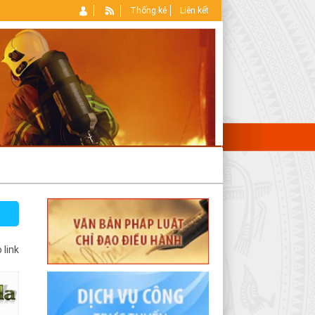
Thống kê
Liên kết
 link