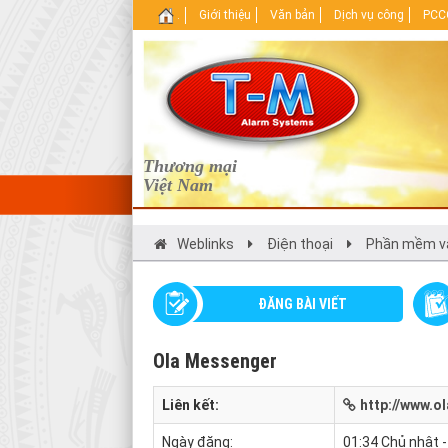
.
Giới thiệu
Văn bản
Dịch vụ công
PCCC
Thương mại
Việt Nam
Weblinks
Điện thoại
Phần mềm và
ĐĂNG BÀI VIẾT
Ola Messenger
Liên kết:
http://www.ola
Ngày đăng:
01:34 Chủ nhật 