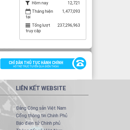
Hôm nay
12,721
Tháng hiện
1,477,093
tại
Tổng lượt
237,296,963
truy cập
CHỈ DẪN THỦ TỤC HÀNH CHÍNH
HỖ TRỢ TRỰC TUYẾN QUA ĐIỆN THOẠI
LIÊN KẾT WEBSITE
Đảng Cộng sản Việt Nam
Cổng thông tin Chính Phủ
Báo điện tử Chính phủ