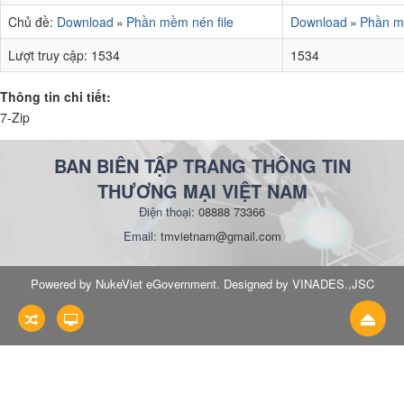
Chủ đề:
Download
Phần mềm nén file
Download
Phần mề
Lượt truy cập:
1534
1534
Thông tin chi tiết:
7-Zip
BAN BIÊN TẬP TRANG THÔNG TIN
THƯƠNG MẠI VIỆT NAM
Điện thoại:
08888 73366
Email:
tmvietnam@gmail.com
Powered by NukeViet eGovernment. Designed by VINADES.,JSC