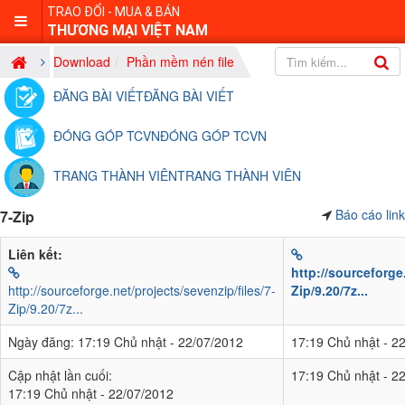
TRAO ĐỔI - MUA & BÁN
THƯƠNG MẠI VIỆT NAM
Download
Phần mềm nén file
ĐĂNG BÀI VIẾT
ĐĂNG BÀI VIẾT
ĐÓNG GÓP TCVN
ĐÓNG GÓP TCVN
TRANG THÀNH VIÊN
TRANG THÀNH VIÊN
Báo cáo link
7-Zip
Liên kết:
http://sourceforge
http://sourceforge.net/projects/sevenzip/files/7-
Zip/9.20/7z...
Zip/9.20/7z...
Ngày đăng:
17:19 Chủ nhật - 22/07/2012
17:19 Chủ nhật - 2
Cập nhật lần cuối:
17:19 Chủ nhật - 2
17:19 Chủ nhật - 22/07/2012