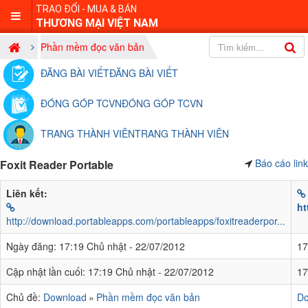
TRAO ĐỔI - MUA & BÁN
THƯƠNG MẠI VIỆT NAM
Phần mềm đọc văn bản
ĐĂNG BÀI VIẾT
ĐĂNG BÀI VIẾT
ĐÓNG GÓP TCVN
ĐÓNG GÓP TCVN
TRANG THÀNH VIÊN
TRANG THÀNH VIÊN
Báo cáo link
Foxit Reader Portable
Liên kết:
ht
http://download.portableapps.com/portableapps/foxitreaderpor...
Ngày đăng:
17:19 Chủ nhật - 22/07/2012
17
Cập nhật lần cuối:
17:19 Chủ nhật - 22/07/2012
17
Chủ đề:
Download
Phần mềm đọc văn bản
Do