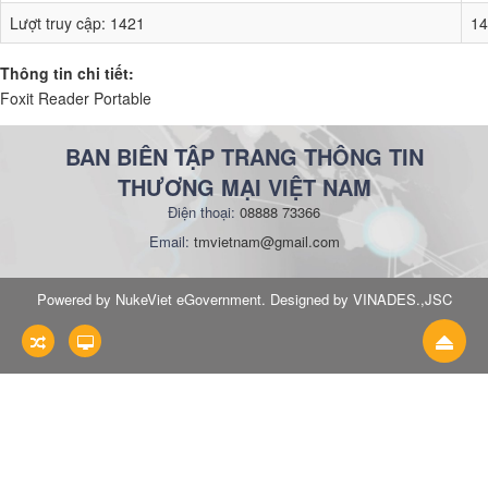
Lượt truy cập:
1421
14
Thông tin chi tiết:
Foxit Reader Portable
BAN BIÊN TẬP TRANG THÔNG TIN
THƯƠNG MẠI VIỆT NAM
Điện thoại:
08888 73366
Email:
tmvietnam@gmail.com
Powered by NukeViet eGovernment. Designed by VINADES.,JSC