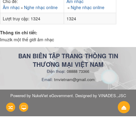
Chủ đề:
Âm nhạc
Âm nhạc
Nghe nhạc online
Nghe nhạc online
Lượt truy cập:
1324
1324
Thông tin chi tiết:
Imuzik một thế giới âm nhạc
BAN BIÊN TẬP TRANG THÔNG TIN
THƯƠNG MẠI VIỆT NAM
Điện thoại:
08888 73366
Email:
tmvietnam@gmail.com
Powered by NukeViet eGovernment. Designed by VINADES.,JSC