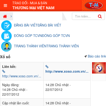
TRAO ĐỔI - MUA & BÁN
THƯƠNG MẠI VIỆT NAM
Công cụ tiện ích
Kết quả xổ số
ĐĂNG BÀI VIẾT
ĐĂNG BÀI VIẾT
ĐÓNG GÓP TCVN
ĐÓNG GÓP TCVN
TRANG THÀNH VIÊN
TRANG THÀNH VIÊN
Báo cáo link
Xổ số
Liên kết:
http://www.xoso.com.vn/...
http://www.xoso.com.vn/...
Ngày đăng:
14:28 Chủ nhật -
14:28 Chủ nhật -
22/07/2012
22/07/2012
Cập nhật lần cuối:
14:28 Chủ nhật -