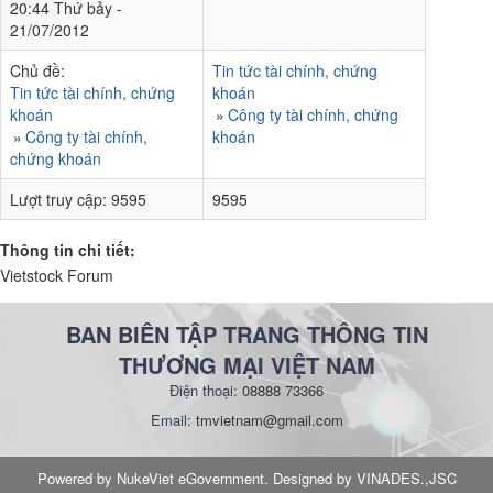
20:44 Thứ bảy -
21/07/2012
Chủ đề:
Tin tức tài chính, chứng
Tin tức tài chính, chứng
khoán
khoán
Công ty tài chính, chứng
Công ty tài chính,
khoán
chứng khoán
Lượt truy cập:
9595
9595
Thông tin chi tiết:
Vietstock Forum
BAN BIÊN TẬP TRANG THÔNG TIN
THƯƠNG MẠI VIỆT NAM
Điện thoại:
08888 73366
Email:
tmvietnam@gmail.com
Powered by NukeViet eGovernment. Designed by VINADES.,JSC