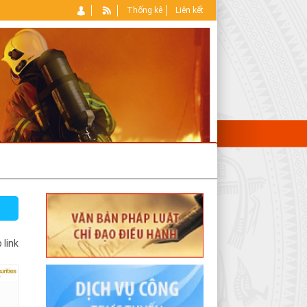
Thống kê
Liên kết
 link