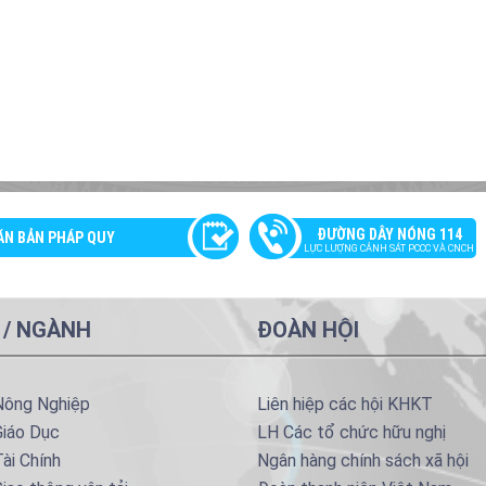
ĐƯỜNG DÂY NÓNG 114
ĂN BẢN PHÁP QUY
LỰC LƯỢNG CẢNH SÁT PCCC VÀ CNCH
 / NGÀNH
ĐOÀN HỘI
Nông Nghiệp
Liên hiệp các hội KHKT
Giáo Dục
LH Các tổ chức hữu nghị
ài Chính
Ngân hàng chính sách xã hội