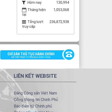
Hôm nay
130,994
Tháng hiện
1,053,068
tại
Tổng lượt
236,872,938
truy cập
CHỈ DẪN THỦ TỤC HÀNH CHÍNH
HỖ TRỢ TRỰC TUYẾN QUA ĐIỆN THOẠI
LIÊN KẾT WEBSITE
Đảng Cộng sản Việt Nam
Cổng thông tin Chính Phủ
Báo điện tử Chính phủ