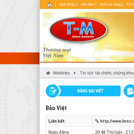
.
Giới thiệu
Văn bản
Dịch vụ công
PCCC
Thương mại
Việt Nam
Weblinks
Tin tức tài chính, chứng kh
ĐĂNG BÀI VIẾT
Bảo Việt
Liên kết:
http://www.bvsc.
Ngày đăng:
20:48 Thứ bảy - 21