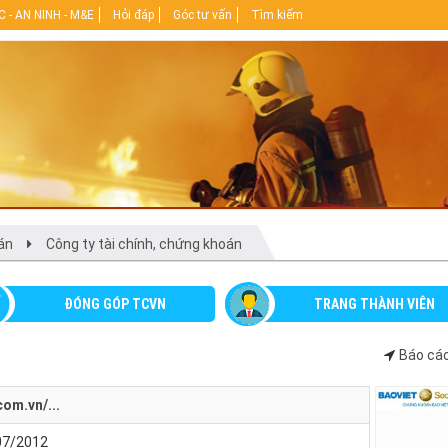
 - AN NINH - M&E
Hỏi đáp
Góc tư vấn
Tìm kiếm
oán
Công ty tài chính, chứng khoán
ĐÓNG GÓP TCVN
TRANG THÀNH VIÊN
Báo cáo
com.vn/...
/07/2012