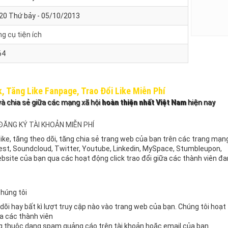
20 Thứ bảy - 05/10/2013
g cụ tiện ích
64
, Tăng Like Fanpage, Trao Đổi Like Miễn Phí
 và chia sẻ giữa các mạng xã hội
hoàn thiện nhất Việt Nam
hiện nay
ĐĂNG KÝ TÀI KHOẢN MIỄN PHÍ
like, tăng theo dõi, tăng chia sẻ trang web của bạn trên các trang mạn
rest, Soundcloud, Twitter, Youtube, Linkedin, MySpace, Stumbleupon,
ebsite của bạn qua các hoạt động click trao đổi giữa các thành viên đ
chúng tôi
o dõi hay bất kì lượt truy cập nào vào trang web của bạn. Chúng tôi hoạt
ữa các thành viên
ng thuộc dạng spam quảng cáo trên tài khoản hoặc email của bạn.