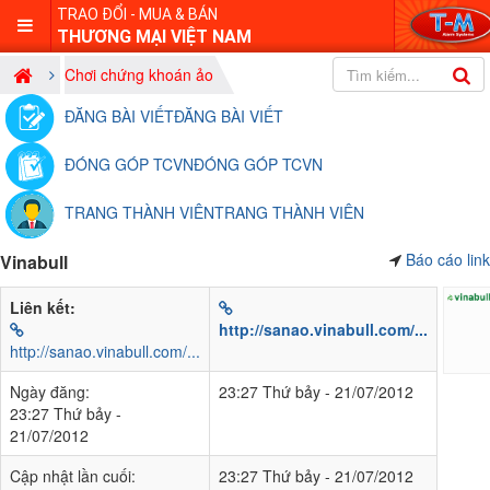
TRAO ĐỔI - MUA & BÁN
THƯƠNG MẠI VIỆT NAM
Chơi chứng khoán ảo
ĐĂNG BÀI VIẾT
ĐĂNG BÀI VIẾT
ĐÓNG GÓP TCVN
ĐÓNG GÓP TCVN
TRANG THÀNH VIÊN
TRANG THÀNH VIÊN
Báo cáo link
Vinabull
Liên kết:
http://sanao.vinabull.com/...
http://sanao.vinabull.com/...
Ngày đăng:
23:27 Thứ bảy - 21/07/2012
23:27 Thứ bảy -
21/07/2012
Cập nhật lần cuối:
23:27 Thứ bảy - 21/07/2012