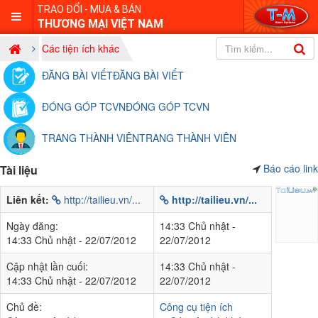
TRAO ĐỔI - MUA & BÁN
THƯƠNG MẠI VIỆT NAM
Các tiện ích khác
ĐĂNG BÀI VIẾT
ĐĂNG BÀI VIẾT
ĐÓNG GÓP TCVN
ĐÓNG GÓP TCVN
TRANG THÀNH VIÊN
TRANG THÀNH VIÊN
Báo cáo link
Tài liệu
Liên kết:
http://tailieu.vn/...
http://tailieu.vn/...
Ngày đăng:
14:33 Chủ nhật -
14:33 Chủ nhật - 22/07/2012
22/07/2012
Cập nhật lần cuối:
14:33 Chủ nhật -
14:33 Chủ nhật - 22/07/2012
22/07/2012
Chủ đề:
Công cụ tiện ích