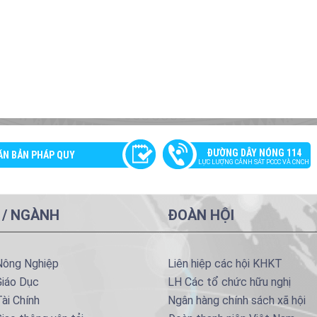
ĐƯỜNG DÂY NÓNG 114
ĂN BẢN PHÁP QUY
LỰC LƯỢNG CẢNH SÁT PCCC VÀ CNCH
 / NGÀNH
ĐOÀN HỘI
Nông Nghiệp
Liên hiệp các hội KHKT
Giáo Dục
LH Các tổ chức hữu nghị
ài Chính
Ngân hàng chính sách xã hội