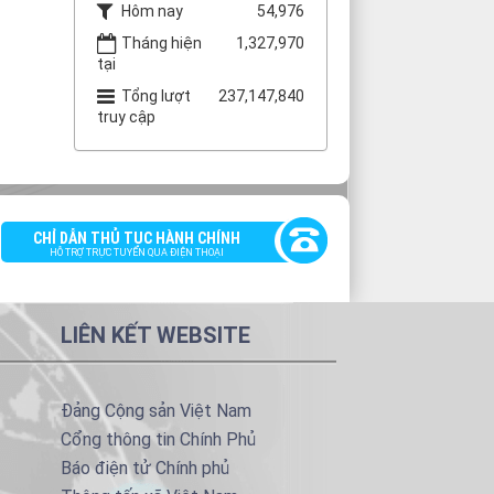
Hôm nay
54,976
Tháng hiện
1,327,970
tại
Tổng lượt
237,147,840
truy cập
CHỈ DẪN THỦ TỤC HÀNH CHÍNH
HỖ TRỢ TRỰC TUYẾN QUA ĐIỆN THOẠI
LIÊN KẾT WEBSITE
Đảng Cộng sản Việt Nam
Cổng thông tin Chính Phủ
Báo điện tử Chính phủ