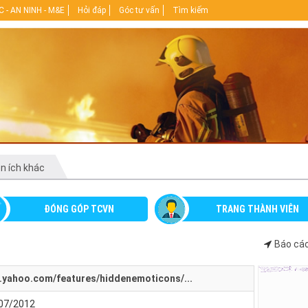
 - AN NINH - M&E
Hỏi đáp
Góc tư vấn
Tìm kiếm
ện ích khác
ĐÓNG GÓP TCVN
TRANG THÀNH VIÊN
Báo cáo
.yahoo.com/features/hiddenemoticons/...
/07/2012