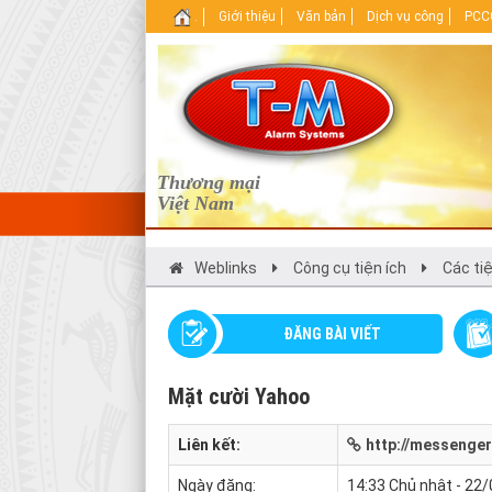
.
Giới thiệu
Văn bản
Dịch vụ công
PCCC
Thương mại
Việt Nam
Weblinks
Công cụ tiện ích
Các ti
ĐĂNG BÀI VIẾT
Mặt cười Yahoo
Liên kết:
http://messenger
Ngày đăng:
14:33 Chủ nhật - 22