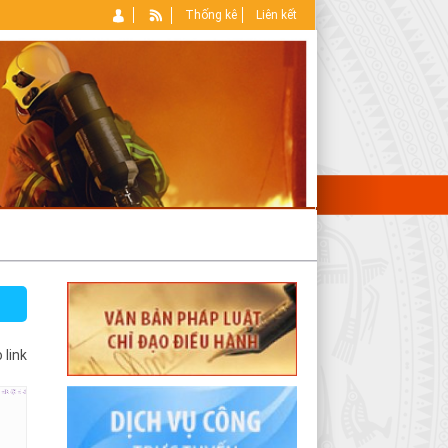
Thống kê
Liên kết
 link