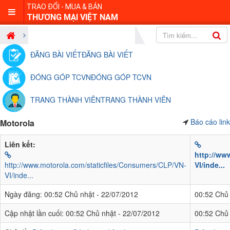
TRAO ĐỔI - MUA & BÁN
THƯƠNG MẠI VIỆT NAM
Điện thoại
Các hãng điện thoại
ĐĂNG BÀI VIẾT
ĐĂNG BÀI VIẾT
ĐÓNG GÓP TCVN
ĐÓNG GÓP TCVN
TRANG THÀNH VIÊN
TRANG THÀNH VIÊN
Báo cáo link
Motorola
Liên kết:
http://ww
http://www.motorola.com/staticfiles/Consumers/CLP/VN-
VI/inde...
VI/inde...
Ngày đăng:
00:52 Chủ nhật - 22/07/2012
00:52 Chủ 
Cập nhật lần cuối:
00:52 Chủ nhật - 22/07/2012
00:52 Chủ 