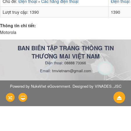
Chủ đề:
Điện thoại
Các hãng điện thoại
Điện thoại
Lượt truy cập:
1390
1390
Thông tin chi tiết:
Motorola
BAN BIÊN TẬP TRANG THÔNG TIN
THƯƠNG MẠI VIỆT NAM
Điện thoại:
08888 73366
Email:
tmvietnam@gmail.com
Powered by NukeViet eGovernment. Designed by VINADES.,JSC