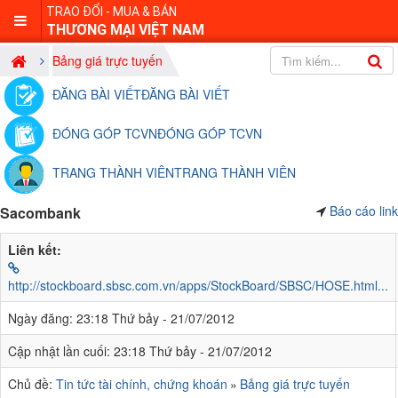
TRAO ĐỔI - MUA & BÁN
THƯƠNG MẠI VIỆT NAM
Bảng giá trực tuyến
ĐĂNG BÀI VIẾT
ĐĂNG BÀI VIẾT
ĐÓNG GÓP TCVN
ĐÓNG GÓP TCVN
TRANG THÀNH VIÊN
TRANG THÀNH VIÊN
Báo cáo link
Sacombank
Liên kết:
http://stockboard.sbsc.com.vn/apps/StockBoard/SBSC/HOSE.html...
Ngày đăng:
23:18 Thứ bảy - 21/07/2012
Cập nhật lần cuối:
23:18 Thứ bảy - 21/07/2012
Chủ đề:
Tin tức tài chính, chứng khoán
Bảng giá trực tuyến