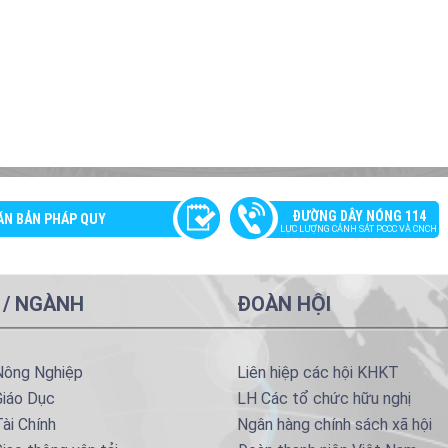
ĐƯỜNG DÂY NÓNG 114
ĂN BẢN PHÁP QUY
LỰC LƯỢNG CẢNH SÁT PCCC VÀ CNCH
 / NGÀNH
ĐOÀN HỘI
Nông Nghiệp
Liên hiệp các hội KHKT
Giáo Dục
LH Các tổ chức hữu nghị
ài Chính
Ngân hàng chính sách xã hội