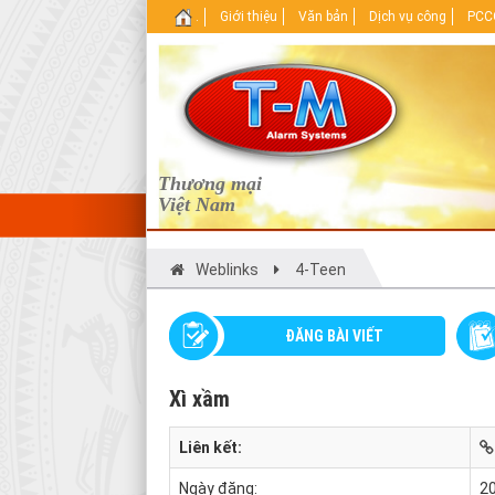
.
Giới thiệu
Văn bản
Dịch vụ công
PCCC
Thương mại
Việt Nam
Weblinks
4-Teen
ĐĂNG BÀI VIẾT
Xì xầm
Liên kết:
Ngày đăng:
20