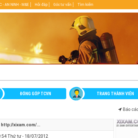
 - AN NINH - M&E
Hỏi đáp
Góc tư vấn
Tìm kiếm
ĐÓNG GÓP TCVN
TRANG THÀNH VIÊN
Báo cáo
http://xixam.com/...
:54 Thứ tư - 18/07/2012