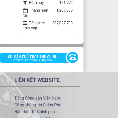
Hôm nay
121,772
Tháng hiện
1,207,830
tại
Tổng lượt
237,027,700
truy cập
CHỈ DẪN THỦ TỤC HÀNH CHÍNH
HỖ TRỢ TRỰC TUYẾN QUA ĐIỆN THOẠI
LIÊN KẾT WEBSITE
Đảng Cộng sản Việt Nam
Cổng thông tin Chính Phủ
Báo điện tử Chính phủ