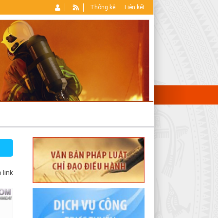
Thống kê
Liên kết
 link