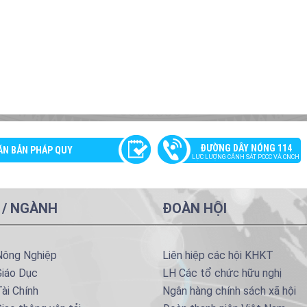
ĐƯỜNG DÂY NÓNG 114
ĂN BẢN PHÁP QUY
LỰC LƯỢNG CẢNH SÁT PCCC VÀ CNCH
 / NGÀNH
ĐOÀN HỘI
Nông Nghiệp
Liên hiệp các hội KHKT
Giáo Dục
LH Các tổ chức hữu nghị
ài Chính
Ngân hàng chính sách xã hội