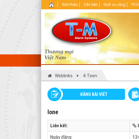
.
Giới thiệu
Văn bản
Dịch vụ công
PCCC
Thương mại
Việt Nam
Weblinks
4-Teen
ĐĂNG BÀI VIẾT
Ione
Liên kết:
Ngày đăng:
13: