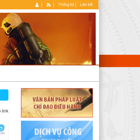
Thống kê
Liên kết
 link