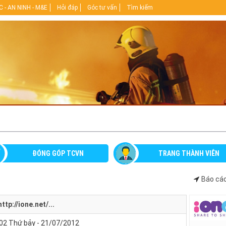
 - AN NINH - M&E
Hỏi đáp
Góc tư vấn
Tìm kiếm
ĐÓNG GÓP TCVN
TRANG THÀNH VIÊN
Báo cáo
http://ione.net/...
02 Thứ bảy - 21/07/2012