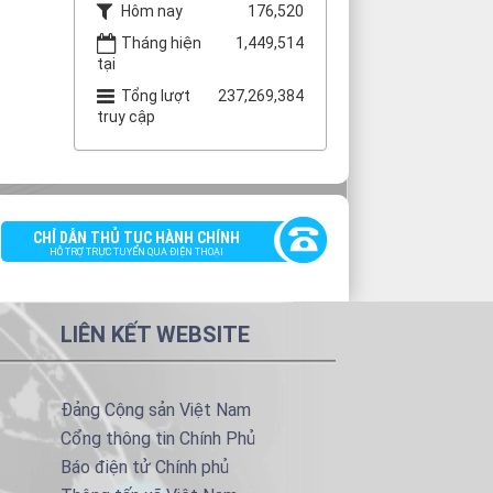
Hôm nay
176,520
Tháng hiện
1,449,514
tại
Tổng lượt
237,269,384
truy cập
CHỈ DẪN THỦ TỤC HÀNH CHÍNH
HỖ TRỢ TRỰC TUYẾN QUA ĐIỆN THOẠI
LIÊN KẾT WEBSITE
Đảng Cộng sản Việt Nam
Cổng thông tin Chính Phủ
Báo điện tử Chính phủ