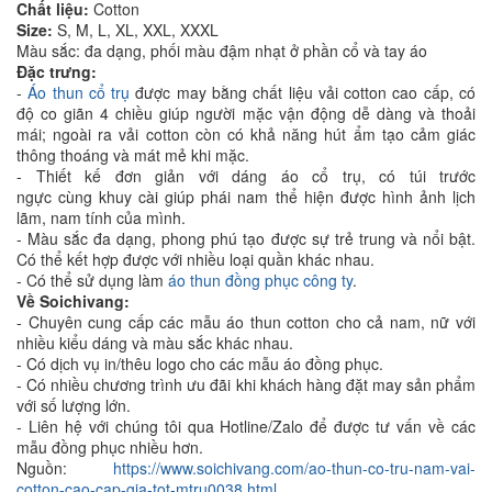
Chất liệu:
Cotton
Size:
S, M, L, XL, XXL, XXXL
Màu sắc: đa dạng, phối màu đậm nhạt ở phần cổ và tay áo
Đặc trưng:
-
Áo thun cổ trụ
được may bằng chất liệu vải cotton cao cấp, có
độ co giãn 4 chiều giúp người mặc vận động dễ dàng và thoải
mái; ngoài ra vải cotton còn có khả năng hút ẩm tạo cảm giác
thông thoáng và mát mẻ khi mặc.
- Thiết kế đơn giản với dáng áo cổ trụ, có túi trước
ngực cùng khuy cài giúp phái nam thể hiện được hình ảnh lịch
lãm, nam tính của mình.
- Màu sắc đa dạng, phong phú tạo được sự trẻ trung và nổi bật.
Có thể kết hợp được với nhiều loại quần khác nhau.
- Có thể sử dụng làm
áo thun đồng phục công ty
.
Về Soichivang:
- Chuyên cung cấp các mẫu áo thun cotton cho cả nam, nữ với
nhiều kiểu dáng và màu sắc khác nhau.
- Có dịch vụ in/thêu logo cho các mẫu áo đồng phục.
- Có nhiều chương trình ưu đãi khi khách hàng đặt may sản phẩm
với số lượng lớn.
- Liên hệ với chúng tôi qua Hotline/Zalo để được tư vấn về các
mẫu đồng phục nhiều hơn.
Nguồn:
https://www.soichivang.com/ao-thun-co-tru-nam-vai-
cotton-cao-cap-gia-tot-mtru0038.html