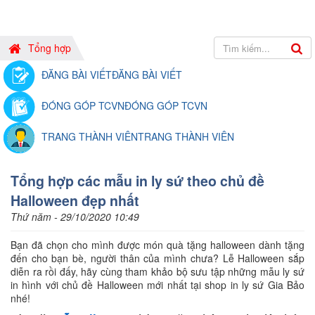
Tổng hợp
ĐĂNG BÀI VIẾT
ĐĂNG BÀI VIẾT
ĐÓNG GÓP TCVN
ĐÓNG GÓP TCVN
TRANG THÀNH VIÊN
TRANG THÀNH VIÊN
Tổng hợp các mẫu in ly sứ theo chủ đề
Halloween đẹp nhất
Thứ năm - 29/10/2020 10:49
Bạn đã chọn cho mình được món quà tặng halloween dành tặng
đến cho bạn bè, người thân của mình chưa? Lễ Halloween sắp
diễn ra rồi đấy, hãy cùng tham khảo bộ sưu tập những mẫu ly sứ
in hình với chủ đề Halloween mới nhất tại shop in ly sứ Gia Bảo
nhé!