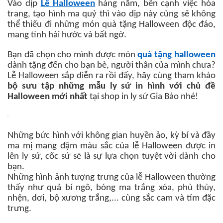
Vào dịp
Lễ Halloween
hàng năm, bên cạnh việc hóa
trang, tạo hình ma quỷ thì vào dịp này cùng sẽ không
thể thiếu đi những món quà tặng Halloween độc đáo,
mang tính hài hước và bất ngờ.
Bạn đã chọn cho mình được món
quà tặng halloween
dành tặng đến cho bạn bè, người thân của mình chưa?
Lễ Halloween sắp diễn ra rồi đấy, hãy cùng tham khảo
bộ sưu tập những mẫu ly sứ in hình với chủ đề
Halloween mới nhất
tại shop in ly sứ Gia Bảo nhé!
Những bức hình với không gian huyền ảo, kỳ bí và đầy
ma mị mang đậm màu sắc của lễ Halloween được in
lên ly sứ, cốc sứ sẽ là sự lựa chọn tuyệt vời dành cho
bạn.
Những hình ảnh tượng trưng của lễ Halloween thường
thấy như quả bí ngô, bóng ma trắng xóa, phù thủy,
nhện, dơi, bộ xương trắng,... cùng sắc cam và tím đặc
trưng.