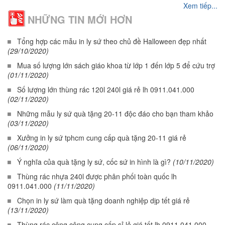
Xem tiếp...
NHỮNG TIN MỚI HƠN
Tổng hợp các mẫu in ly sứ theo chủ đề Halloween đẹp nhất
(29/10/2020)
Mua số lượng lớn sách giáo khoa từ lớp 1 đến lớp 5 để cứu trợ
(01/11/2020)
Số lượng lớn thùng rác 120l 240l giá rẻ lh 0911.041.000
(02/11/2020)
Những mẫu ly sứ quà tặng 20-11 độc đáo cho bạn tham khảo
(03/11/2020)
Xưởng in ly sứ tphcm cung cấp quà tặng 20-11 giá rẻ
(06/11/2020)
Ý nghĩa của quà tặng ly sứ, cốc sứ in hình là gì?
(10/11/2020)
Thùng rác nhựa 240l được phân phối toàn quốc lh
0911.041.000
(11/11/2020)
Chọn in ly sứ làm quà tặng doanh nghiệp dịp tết giá rẻ
(13/11/2020)
Thùng rác công cộng cung cấp sỉ lẻ giá tốt lh 0911.041.000