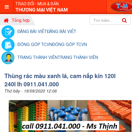
TRAO ĐỔI - MUA & BÁN
THƯƠNG MẠI VIỆT NAM
Tổng hợp
ĐĂNG BÀI VIẾT
ĐĂNG BÀI VIẾT
ĐÓNG GÓP TCVN
ĐÓNG GÓP TCVN
TRANG THÀNH VIÊN
TRANG THÀNH VIÊN
Thùng rác màu xanh lá, cam nắp kín 120l
240l lh 0911.041.000
Thứ bảy - 19/09/2020 12:06