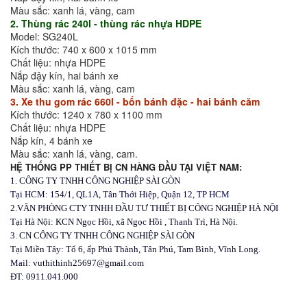
Màu sắc: xanh lá, vàng, cam
2. Thùng rác 240l - thùng rác nhựa HDPE
Model: SG240L
Kích thước: 740 x 600 x 1015 mm
Chất liệu: nhựa HDPE
Nắp đậy kín, hai bánh xe
Màu sắc: xanh lá, vàng, cam
3. Xe thu gom rác 660l - bốn bánh đặc - hai bánh căm
Kích thước: 1240 x 780 x 1100 mm
Chất liệu: nhựa HDPE
Nắp kín, 4 bánh xe
Màu sắc: xanh lá, vàng, cam.
HỆ THỐNG PP THIẾT BỊ CN HÀNG ĐẦU TẠI VIỆT NAM:
1. CÔNG TY TNHH CÔNG NGHIỆP SÀI GÒN
Tại HCM: 154/1, QL1A, Tân Thới Hiệp, Quận 12, TP HCM
2.VĂN PHÒNG CTY TNHH ĐẦU TƯ THIẾT BỊ CÔNG NGHIỆP HÀ NỘI
Tại Hà Nội: KCN Ngọc Hồi, xã Ngọc Hồi , Thanh Trì, Hà Nội.
3. CN CÔNG TY TNHH CÔNG NGHIỆP SÀI GÒN
Tại Miền Tây: Tổ 6, ấp Phú Thành, Tân Phú, Tam Bình, Vĩnh Long.
Mail: vuthithinh25697@gmail.com
ĐT: 0911.041.000