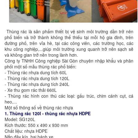
Thùng rác là sản phẩm thiết bị vệ sinh môi trường dần trở nên
phổ biến và trở thành không thể thiếu tại mỗi hộ gia đinh, trên
đường phố, trên vỉa hè, tại các công viên, các trường học, các
khu công nghiệp,...giúp môi trường xung quanh trở nên sạch sẽ
và không gian trở nên trong lành hơn.
Công ty TNHH Công nghiệp Sài Gòn chuyên nhập khẩu và phân
phối một số mẫu thùng rác phổ biến:
- Thùng rác nhựa dung tích 60L
- Thùng rác nhựa dung tích 120L
- Thùng rác nhựa dung tích 240L
- Xe thu gom rác thải 660L
- Thùng rác hình con thú các loại: gấu trúc, chim cánh cụt, cá
heo,...
Một số thông số về thùng rác nhựa
1. Thùng rác 120l - thùng rác nhựa HDPE
Model: SG120L
Kích thước: 550 x 490 x 930 mm
Chất liệu: nhựa HDPE
Nắp đậy kín, hai bánh xe