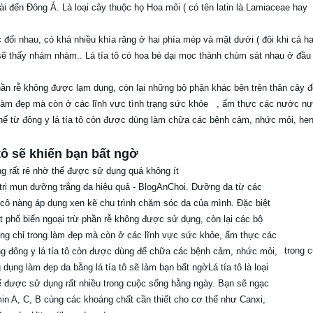
i đến Đông Á. Là loại cây thuộc họ Hoa môi ( có tên latin là Lamiaceae hay
 đối nhau, có khá nhiều khía răng ở hai phía mép và mặt dưới ( đôi khi cả ha
sẽ thấy nhám nhám.. Lá tía tô có hoa bé dại mọc thành chùm sát nhau ở đầu
ừ phần rễ không được lạm dụng, còn lại những bộ phận khác bên trên thân cây 
làm đẹp mà còn ở các lĩnh vực tình trạng sức khỏe
, ẩm thực các nước n
hế từ đông y lá tía tô còn được dùng làm chữa các bệnh cảm, nhức mỏi, he
tô sẽ khiến bạn bất ngờ
cũng rất rẻ nhờ thế được sử dụng quá không ít
trong 