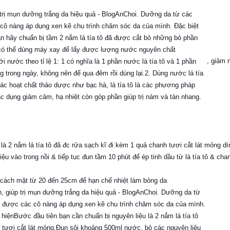
, giảm 
là 2 nắm lá tía tô đã đc rửa sạch kĩ đi kèm 1 quả chanh tươi cắt lát mỏng dí
u vào trong nồi & tiếp tục đun tầm 10 phút để ép tinh dầu từ lá tía tô & cha
 cách mặt từ 20 đến 25cm để hạn chế nhiệt làm bỏng da