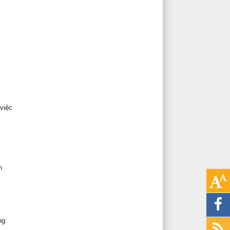
việc
n
ng