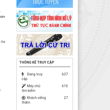
.
 nám
 tía
THỐNG KÊ TRUY CẬP
Đang truy
637
cập
Máy chủ
610
m
tìm kiếm
Khách viếng
27
thăm