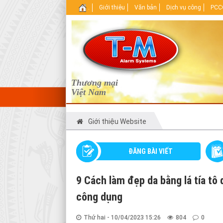
.
Giới thiệu
Văn bản
Dịch vụ công
PCCC
Thương mại
Việt Nam
Giới thiệu Website
ĐĂNG BÀI VIẾT
9 Cách làm đẹp da bằng lá tía tô 
công dụng
Thứ hai - 10/04/2023 15:26
804
0