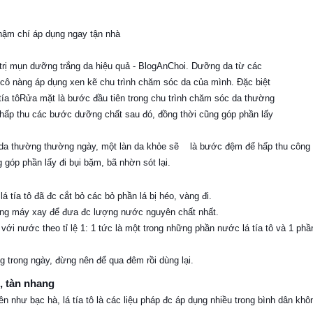
thậm chí áp dụng ngay tận nhà
 da thường thường ngày, một làn da khỏe sẽ
là bước đệm để hấp thu công 
 góp phần lấy đi bụi bặm, bã nhờn sót lại.
á tía tô đã đc cắt bỏ các bỏ phần lá bị héo, vàng đi.
dùng máy xay để đưa đc lượng nước nguyên chất nhất.
với nước theo tỉ lệ 1: 1 tức là một trong những phần nước lá tía tô và 1 phầ
 trong ngày, đừng nên để qua đêm rồi dùng lại.
m, tàn nhang
 như bạc hà, lá tía tô là các liệu pháp đc áp dụng nhiều trong bình dân khô