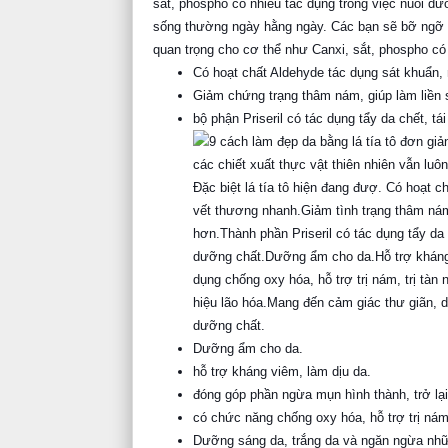
sống thường ngày hằng ngày. Các bạn sẽ bỡ ngỡ kh
quan trọng cho cơ thể như Canxi, sắt, phospho có
Có hoạt chất Aldehyde tác dụng sát khuẩn,
Giảm chứng trạng thâm nám, giúp làm liền 
bộ phận Priseril có tác dụng tẩy da chết, tá
dưỡng chất.
Dưỡng ẩm cho da.
hỗ trợ kháng viêm, làm dịu da.
đóng góp phần ngừa mụn hình thành, trở lại
có chức năng chống oxy hóa, hỗ trợ trị nám
Dưỡng sáng da, trắng da và ngăn ngừa nhữn