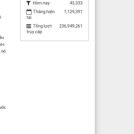
Hôm nay
43,333
Tháng hiện
1,129,391
i
tại
Tổng lượt
236,949,261
truy cập
đều
ước
n hô
cuộc