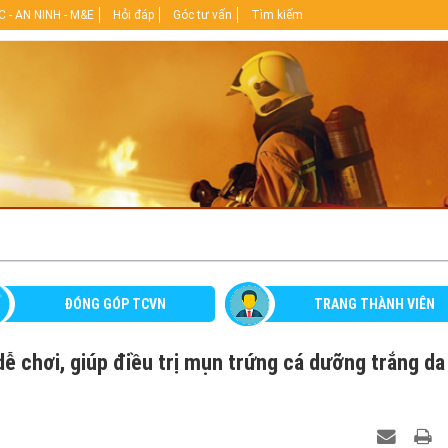
 - AN NINH - M&E
Hỏi đáp
Góc tư vấn
Tìm kiếm
ĐÓNG GÓP TCVN
TRANG THÀNH VIÊN
dễ chơi, giúp điều trị mụn trứng cá dưỡng trắng da