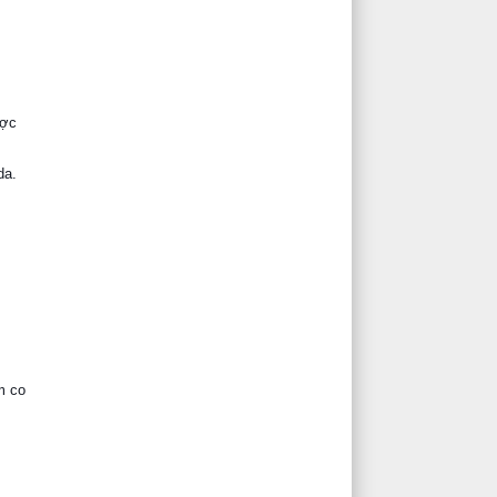
ược
da.
m co