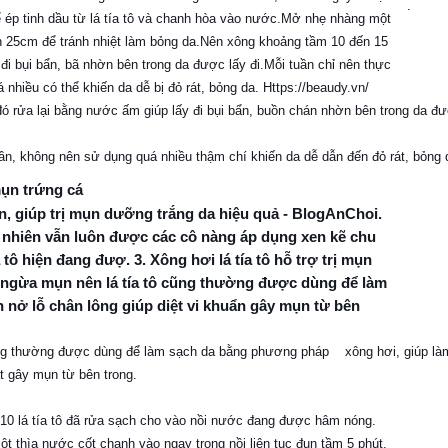
.
ó rửa lại bằng nước ấm giúp lấy đi bụi bẩn, buồn chán nhờn bên trong da đ
 lần, không nên sử dụng quá nhiều thậm chí khiến da dễ dẫn đến đỏ rát, bỏng 
 mụn trứng cá
cũng thường được dùng để làm sạch da bằng phương pháp
xông hơi, giúp là
ật gây mụn từ bên trong.
10 lá tía tô đã rửa sạch cho vào nồi nước đang được hâm nóng.
ột thìa nước cốt chanh vào ngay trong nồi liên tục đun tầm 5 phút.