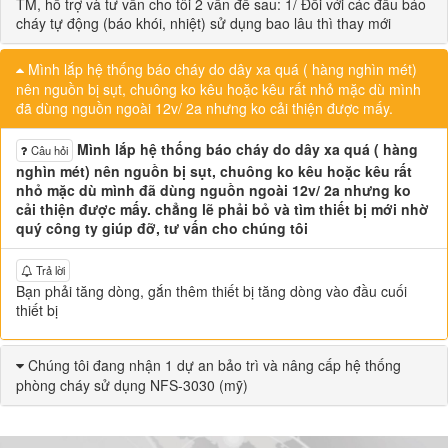
TM, hỗ trợ và tư vấn cho tôi 2 vấn đề sau: 1/ Đối với các đầu báo
cháy tự động (báo khói, nhiệt) sử dụng bao lâu thì thay mới
Mình lắp hệ thống báo cháy do dây xa quá ( hàng nghìn mét)
nên nguồn bị sụt, chuông ko kêu hoặc kêu rất nhỏ mặc dù mình
đã dùng nguồn ngoài 12v/ 2a nhưng ko cải thiện được mấy.
Mình lắp hệ thống báo cháy do dây xa quá ( hàng
Câu hỏi
nghìn mét) nên nguồn bị sụt, chuông ko kêu hoặc kêu rất
nhỏ mặc dù mình đã dùng nguồn ngoài 12v/ 2a nhưng ko
cải thiện được mấy. chẳng lẽ phải bỏ và tìm thiết bị mới nhờ
quý công ty giúp đỡ, tư vấn cho chúng tôi
Trả lời
Bạn phải tăng dòng, gắn thêm thiết bị tăng dòng vào đầu cuối
thiết bị
Chúng tôi đang nhận 1 dự an bảo trì và nâng cấp hệ thống
phòng cháy sử dụng NFS-3030 (mỹ)