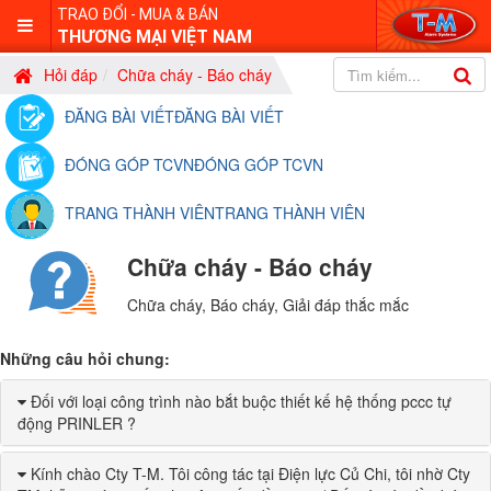
TRAO ĐỔI - MUA & BÁN
THƯƠNG MẠI VIỆT NAM
Hỏi đáp
Chữa cháy - Báo cháy
ĐĂNG BÀI VIẾT
ĐĂNG BÀI VIẾT
ĐÓNG GÓP TCVN
ĐÓNG GÓP TCVN
TRANG THÀNH VIÊN
TRANG THÀNH VIÊN
Module
Chữa cháy - Báo cháy
logo
Chữa cháy, Báo cháy, Giải đáp thắc mắc
Những câu hỏi chung:
Đối với loại công trình nào bắt buộc thiết kế hệ thống pccc tự
động PRINLER ?
Kính chào Cty T-M. Tôi công tác tại Điện lực Củ Chi, tôi nhờ Cty