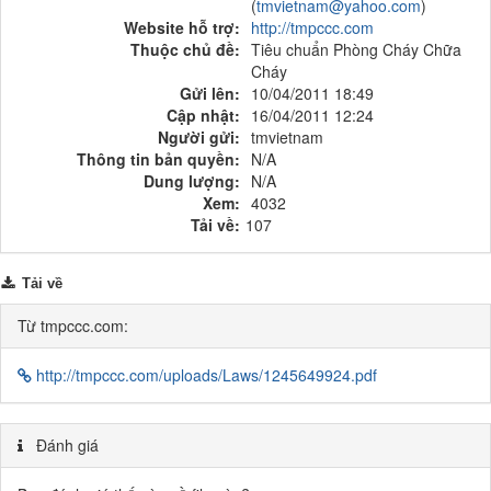
(
tmvietnam@yahoo.com
)
Website hỗ trợ:
http://tmpccc.com
Thuộc chủ đề:
Tiêu chuẩn Phòng Cháy Chữa
Cháy
Gửi lên:
10/04/2011 18:49
Cập nhật:
16/04/2011 12:24
Người gửi:
tmvietnam
Thông tin bản quyền:
N/A
Dung lượng:
N/A
Xem:
4032
Tải về:
107
Tải về
Từ tmpccc.com:
http://tmpccc.com/uploads/Laws/1245649924.pdf
Đánh giá