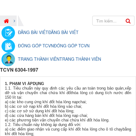
ĐĂNG BÀI VIẾT
ĐĂNG BÀI VIẾT
ĐÓNG GÓP TCVN
ĐÓNG GÓP TCVN
TRANG THÀNH VIÊN
TRANG THÀNH VIÊN
TCVN 6304-1997
1. PHẠM VI ÁPDỤNG
1.1. Tiêu chuẩn này quy định các yêu cầu an toàn trong bảo quản,xếp
dỡ và vận chuyển chai chứa khí đốthóa lỏng có dung tích nước đến
150 lít tại:
a) các kho cung ứng khí đốt hóa lỏng nạpchai;
b) các cơ sở nạp khí đốt hóa lỏng vào chai;
c) các cơ sở sử dụng khí đốt hóa lỏng;
d) các cửa hàng bán khí đốt hóa lỏng nạp chai;
e) các phương tiện vận chuyển chai chứa khí đốt hóa lỏng.
1.2. Tiêu chuẩn này không áp dụng đối với:
a) các điểm giao nhận và cung cấp khí đốt hóa lỏng cho ô tô chạybằng
khí đốt hóa lỏng;