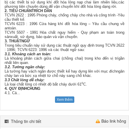
b) các thiết bị sử dụng khí đốt hóa lỏng nạp chai làm nhiên liệu,các
phương tiện chuyên dùng để vận chuyển khí đốt hóa lỏng dạng rời.
2. TIÊU CHUẨNTRÍCH DẪN
TCVN 2622 : 1995 Phòng cháy, chống cháy cho nhà và công trình -Yêu
cầu thiết kế.
TCVN 6223 : 1996 Cửa hàng khí đốt hóa lỏng – Yêu cầu chung về
antoàn.
TCVN 5507 - 1991 Hóa chất nguy hiểm - Quy phạm an toàn trong
sảnxuất, sử dụng, bảo quản và vận chuyển.
3
.
THUẬTNGỮ
Trong tiêu chuẩn này sử dụng các thuật ngữ quy định trong TCVN 2622
: 1996; TCVN 6223: 1996 và các thuật ngữ sau:
3.1. Khoảng cách an toàn:
Là khoảng phân cách giữa chai (chồng chai) trong kho đến vị trígần
nhất liên quan.
3.2. Tường ngăn cháy:
Là tường hay vách ngăn được thiết kế hay dựng lên với mục đíchngăn
cháy lan và bức xạ nhiệt từ chỗ này sang chỗ khác.
3.3 Chất lỏng dễ cháy:
0
Là loại chất lỏng có nhiệt độ bắt cháy dưới 61
C.
4. QUY ĐỊNHCHUNG
4.1. Cá
...
Xem thêm
Báo link hỏng
Thông tin chi tiết