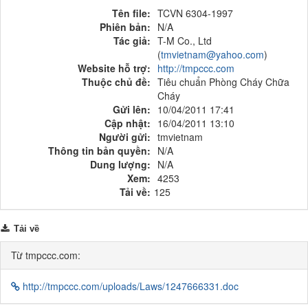
Tên file:
TCVN 6304-1997
Phiên bản:
N/A
Tác giả:
T-M Co., Ltd
(
tmvietnam@yahoo.com
)
Website hỗ trợ:
http://tmpccc.com
Thuộc chủ đề:
Tiêu chuẩn Phòng Cháy Chữa
Cháy
Gửi lên:
10/04/2011 17:41
Cập nhật:
16/04/2011 13:10
Người gửi:
tmvietnam
Thông tin bản quyền:
N/A
Dung lượng:
N/A
Xem:
4253
Tải về:
125
Tải về
Từ tmpccc.com:
http://tmpccc.com/uploads/Laws/1247666331.doc