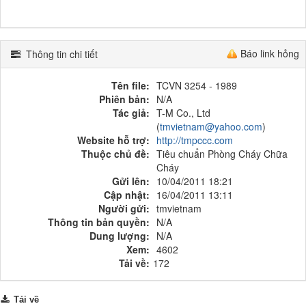
Báo link hỏng
Thông tin chi tiết
Tên file:
TCVN 3254 - 1989
Phiên bản:
N/A
Tác giả:
T-M Co., Ltd
(
tmvietnam@yahoo.com
)
Website hỗ trợ:
http://tmpccc.com
Thuộc chủ đề:
Tiêu chuẩn Phòng Cháy Chữa
Cháy
Gửi lên:
10/04/2011 18:21
Cập nhật:
16/04/2011 13:11
Người gửi:
tmvietnam
Thông tin bản quyền:
N/A
Dung lượng:
N/A
Xem:
4602
Tải về:
172
Tải về