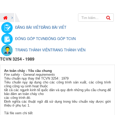
ĐĂNG BÀI VIẾT
ĐĂNG BÀI VIẾT
ĐÓNG GÓP TCVN
ĐÓNG GÓP TCVN
TRANG THÀNH VIÊN
TRANG THÀNH VIÊN
TCVN 3254 - 1989
An toàn cháy - Yêu cầu chung
Fire safety - General requirements
Tiêu chuẩn nμy thay thế TCVN 3254 : 1979
Tiêu chuẩn nμy áp dụng cho các công trình sản xuất, các công trình
công cộng vμ sinh hoạt thuộc
tất cả các ngμnh kinh tế quốc dân và quy định những yêu cầu chung để
bảo đảm an toàn cháy cho
các công trình đó.
Định nghĩa các thuật ngữ đã sử dụng trong tiêu chuẩn này được giới
thiệu ở phụ lục 1.
Tải file xem chi tiết