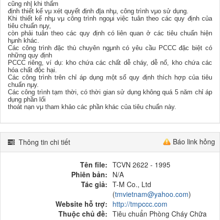
cũng nh| khi thẩm
định thiết kế vμ xét quyết định đ|a nhμ, công trình vμo sử dụng.
Khi thiết kế nhμ vμ công trình ngoμi việc tuân theo các quy định của
tiêu chuẩn nμy,
còn phải tuân theo các quy định có liên quan ở các tiêu chuẩn hiện
hμnh khác.
Các công trình đặc thù chuyên ngμnh có yêu cầu PCCC đặc biệt có
những quy định
PCCC riêng, ví dụ: kho chứa các chất dễ cháy, dễ nổ, kho chứa các
hóa chất độc hại.
Các công trình trên chỉ áp dụng một số quy định thích hợp của tiêu
chuẩn nμy.
Các công trình tạm thời, có thời gian sử dụng không quá 5 năm chỉ áp
dụng phần lối
thoát nạn vμ tham khảo các phần khác của tiêu chuẩn này.
Báo link hỏng
Thông tin chi tiết
Tên file:
TCVN 2622 - 1995
Phiên bản:
N/A
Tác giả:
T-M Co., Ltd
(
tmvietnam@yahoo.com
)
Website hỗ trợ:
http://tmpccc.com
Thuộc chủ đề:
Tiêu chuẩn Phòng Cháy Chữa