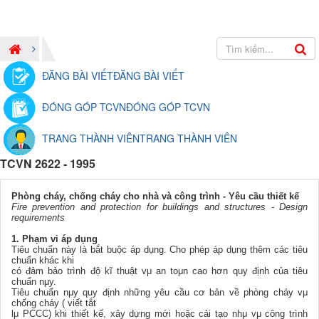
ĐĂNG BÀI VIẾT
ĐĂNG BÀI VIẾT
ĐÓNG GÓP TCVN
ĐÓNG GÓP TCVN
TRANG THÀNH VIÊN
TRANG THÀNH VIÊN
TCVN 2622 - 1995
Phòng cháy, chống cháy cho nhà và công trình - Yêu cầu
thiết kế
Fire prevention and protection for buildings and structures - Design
requirements
1. Phạm vi áp dụng
Tiêu chuẩn này là bắt buộc áp dụng. Cho phép áp dụng thêm các tiêu
chuẩn khác khi
có đảm bảo trình độ kĩ thuật vμ an toμn cao hơn quy định của tiêu
chuẩn nμy.
Tiêu chuẩn nμy quy định những yêu cầu cơ bản về phòng cháy vμ
chống cháy ( viết tắt
lμ PCCC) khi thiết kế, xây dựng mới hoặc cải tạo nhμ vμ công trình