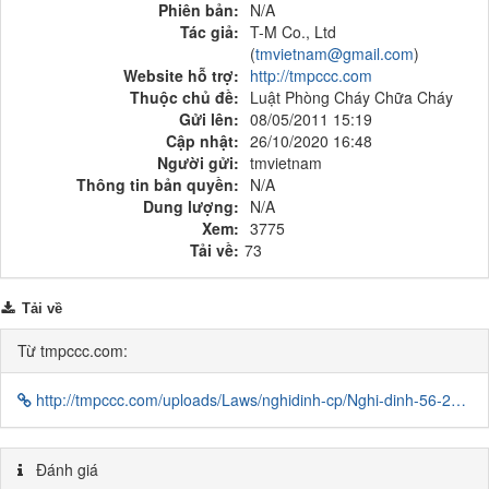
Phiên bản:
N/A
Tác giả:
T-M Co., Ltd
(
tmvietnam@gmail.com
)
Website hỗ trợ:
http://tmpccc.com
Thuộc chủ đề:
Luật Phòng Cháy Chữa Cháy
Gửi lên:
08/05/2011 15:19
Cập nhật:
26/10/2020 16:48
Người gửi:
tmvietnam
Thông tin bản quyền:
N/A
Dung lượng:
N/A
Xem:
3775
Tải về:
73
Tải về
Từ tmpccc.com:
http://tmpccc.com/uploads/Laws/nghidinh-cp/Nghi-dinh-56-2010-ND-CP.pdf
Đánh giá