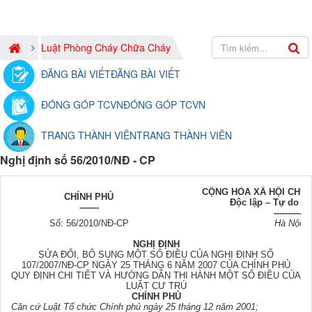
Luật Phòng Cháy Chữa Cháy
ĐĂNG BÀI VIẾT
ĐĂNG BÀI VIẾT
ĐÓNG GÓP TCVN
ĐÓNG GÓP TCVN
TRANG THÀNH VIÊN
TRANG THÀNH VIÊN
Nghị định số 56/2010/NĐ - CP
CỘNG HÒA XÃ HỘI CHỦ 
CHÍNH PHỦ
Độc lập – Tự do –
-------
-------------
Số: 56/2010/NĐ-CP
Hà Nội, 
NGHỊ ĐỊNH
SỬA ĐỔI, BỔ SUNG MỘT SỐ ĐIỀU CỦA NGHỊ ĐỊNH SỐ
107/2007/NĐ-CP NGÀY 25 THÁNG 6 NĂM 2007 CỦA CHÍNH PHỦ
QUY ĐỊNH CHI TIẾT VÀ HƯỚNG DẪN THI HÀNH MỘT SỐ ĐIỀU CỦA
LUẬT CƯ TRÚ
CHÍNH PHỦ
Căn cứ Luật Tổ chức Chính phủ ngày 25 tháng 12 năm 2001;