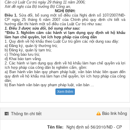
Căn cứ Luật Cư trú ngày 29 tháng 11 năm 2006;
Xét đề nghị của Bộ trưởng Bộ Công an,
NGHỊ ĐỊNH:
Điều 1.
Sửa đổi, bổ sung một số điều của Nghị định số 107/2007/NĐ-
CP ngày 25 tháng 6 năm 2007 của Chính phủ quy định chi tiết và
hướng dẫn thi hành một số điều của Luật Cư trú như sau:
1. Điều 3 được sửa đổi, bổ sung như sau:
“
Điều 3. Nghiêm cấm các hành vi lạm dụng quy định về hộ khẩu
làm hạn chế quyền, lợi ích hợp pháp của công dân
1. Quy định về hộ khẩu theo Luật Cư trú gồm các nội dung sau đây:
a) Đăng ký, quản lý thường trú;
b) Đăng ký, quản lý tạm trú;
c) Thông báo lưu trú;
d) Khai báo tạm vắng.
2. Các hành vi lạm dụng quy định về hộ khẩu làm hạn chế quyền và lợi
ích hợp pháp của công dân bị nghiêm cấm, gồm:
a) Ban hành văn bản quy phạm pháp luật, văn bản khác liên quan đến
quy định về hộ khẩu mà làm hạn chế quyền, lợi ích hợp pháp của công
dân;
b) Ban hành văn bản quy phạm pháp luật, văn bản
...
Xem thêm
Báo link hỏng
Thông tin chi tiết
Tên file:
Nghị định số 56/2010/NĐ - CP