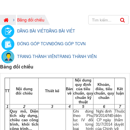
Bảng đối chiếu
ĐĂNG BÀI VIẾT
ĐĂNG BÀI VIẾT
ĐÓNG GÓP TCVN
ĐÓNG GÓP TCVN
TRANG THÀNH VIÊN
TRANG THÀNH VIÊN
Bảng đối chiếu
Nội dung
quy định
Khoản,
Nội dung
Bản
của tiêu
điều, tiêu
Kết
TT
Thiết kế
đối chiếu
vẽ
chuẩn, quy
chuẩn, quy
luận
chuẩn kỹ
chuẩn
thuật
1
2
3
4
5
6
7
Quy mô, Diện
Ghi đúng
Nghị định
Thuộc
tích xây dựng,
theo Phụ
79/2014/NĐ-
diện
chiều cao công
lục IV đối
CP ngày
thẩm
trình, khối tích
với từng
31/7/2014
duyệt
công trình…
loại hình
của Chính
về