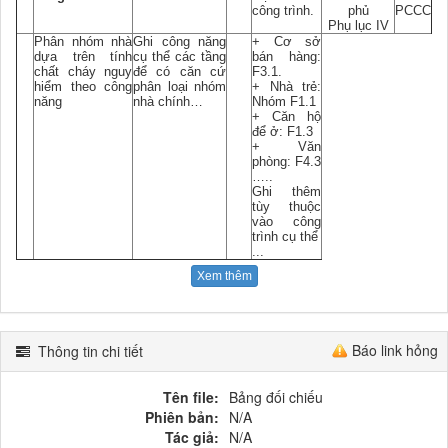
công trình.
phủ
PCCC
Phụ lục IV
Phân nhóm nhà
Ghi công năng
+ Cơ sở
dựa trên tính
cụ thể các tầng
bán hàng:
chất cháy nguy
để có căn cứ
F3.1.
hiểm theo công
phân loại nhóm
+ Nhà trẻ:
năng
nhà chính…
Nhóm F1.1
+ Căn hộ
để ở: F1.3
+ Văn
phòng: F4.3
…..
Ghi thêm
tùy thuộc
vào công
trình cụ thể
...
Xem thêm
Báo link hỏng
Thông tin chi tiết
Tên file:
Bảng đối chiếu
Phiên bản:
N/A
Tác giả:
N/A