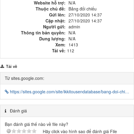
Website hỗ trợ:
N/A
Thuộc chủ đề:
Bảng đối chiếu
Gửi lên:
27/10/2020 14:37
Cập nhật:
27/10/2020 14:37
Người gửi:
admin
Thông tin bản quyền:
N/A
Dung lượng:
N/A
Xem:
1413
Tải về:
112
Tải về
Từ sites.google.com:
https://sites.google.com/site/ikkitousendatabase/bang-doi-chieu
Đánh giá
Bạn đánh giá thế nào về file này?
Hãy click vào hình sao để đánh giá File