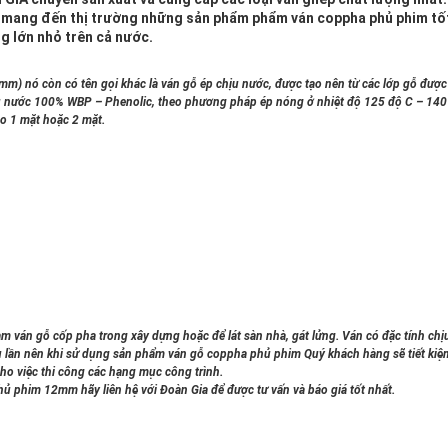
i mang đến thị trường những sản phẩm phẩm ván coppha phủ phim tố
ng lớn nhỏ trên cả nước.
m) nó còn có tên gọi khác là ván gỗ ép chịu nước, được tạo nên từ các lớp gỗ được
ịu nước 100% WBP – Phenolic, theo phương pháp ép nóng ở nhiệt độ 125 độ C – 140
o 1 mặt hoặc 2 mặt.
ván gỗ cốp pha trong xây dựng hoặc để lát sàn nhà, gát lửng. Ván có đặc tính chị
u lần nên khi sử dụng sản phẩm
ván gỗ coppha phủ phim
Quý khách hàng sẽ tiết kiệ
cho việc thi công các hạng mục công trình.
 phim 12mm hãy liên hệ với Đoàn Gia để được tư vấn và báo giá tốt nhất.