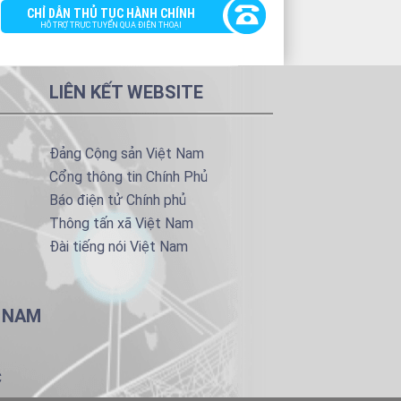
CHỈ DẪN THỦ TỤC HÀNH CHÍNH
HỖ TRỢ TRỰC TUYẾN QUA ĐIỆN THOẠI
LIÊN KẾT WEBSITE
Đảng Cộng sản Việt Nam
Cổng thông tin Chính Phủ
Báo điện tử Chính phủ
Thông tấn xã Việt Nam
Đài tiếng nói Việt Nam
T NAM
C