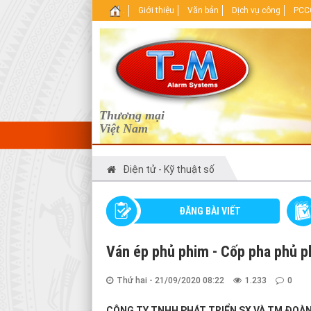
.
Giới thiệu
Văn bản
Dịch vụ công
PCCC
Thương mại
Việt Nam
Điện tử - Kỹ thuật số
ĐĂNG BÀI VIẾT
Ván ép phủ phim - Cốp pha phủ p
Thứ hai - 21/09/2020 08:22
1.233
0
CÔNG TY TNHH PHÁT TRIỂN SX VÀ TM ĐOÀN GIA