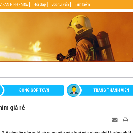
 - AN NINH - M&E
Hỏi đáp
Góc tư vấn
Tìm kiếm
ĐÓNG GÓP TCVN
TRANG THÀNH VIÊN
him giá rẻ
 chuyên sản xuất và cung cấp các loại ván ghép chất lượng nhất.