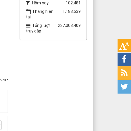
Hôm nay
102,481
Tháng hiện
1,188,539
tại
Tổng lượt
237,008,409
truy cập
5787