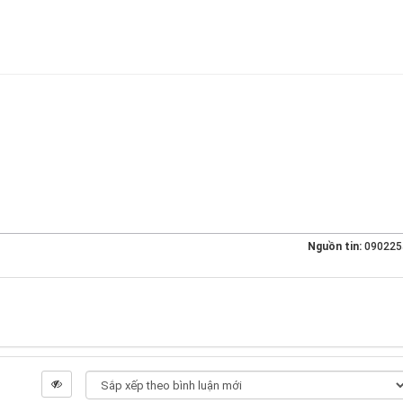
Nguồn tin:
090225