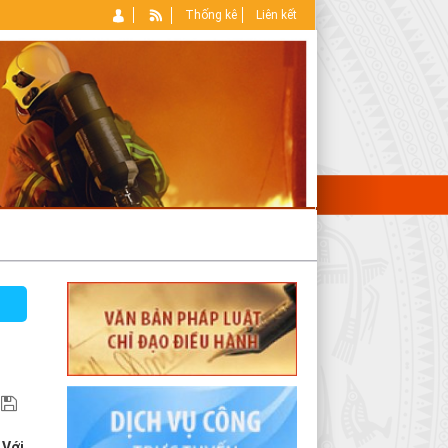
Thống kê
Liên kết
 Với