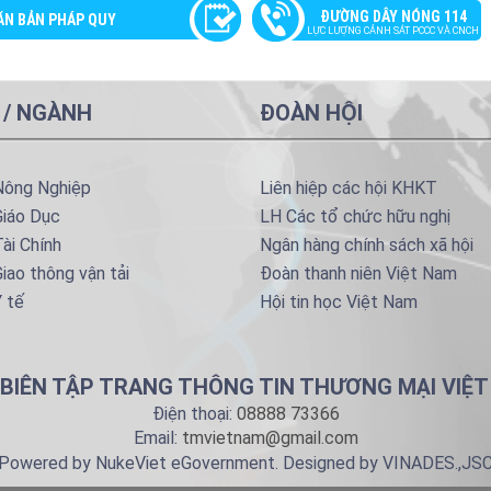
ĐƯỜNG DÂY NÓNG 114
ĂN BẢN PHÁP QUY
LỰC LƯỢNG CẢNH SÁT PCCC VÀ CNCH
 / NGÀNH
ĐOÀN HỘI
Nông Nghiệp
Liên hiệp các hội KHKT
Giáo Dục
LH Các tổ chức hữu nghị
ài Chính
Ngân hàng chính sách xã hội
iao thông vận tải
Đoàn thanh niên Việt Nam
 tế
Hội tin học Việt Nam
BIÊN TẬP TRANG THÔNG TIN THƯƠNG MẠI VIỆ
Điện thoại:
08888 73366
Email:
tmvietnam@gmail.com
Powered by NukeViet eGovernment. Designed by VINADES.,JS