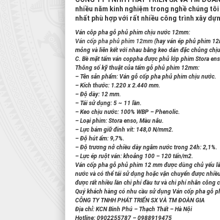
nhiều năm kinh nghiệm trong nghề chúng tô
nhất phù hợp với rất nhiều công trình xây dự
Ván côp pha gỗ phủ phim chịu nước 12mm:
Ván cốp pha phủ phim 12mm
(hay ván ép phủ phim 12m
mỏng và liên kết với nhau bằng keo dán đặc chủng ch
C. Bề mặt tấm ván coppha được phủ lớp phim Stora ens
Thông số kỹ thuật của tấm gỗ phủ phim 12mm:
– Tên sản phẩm: Ván gỗ cốp pha phủ phim chịu nước.
– Kích thước: 1.220 x 2.440 mm.
– Độ dày: 12 mm.
– Tái sử dụng: 5 ~ 11 lần.
– Keo chịu nước: 100% WBP – Phenolic.
– Loại phim: Stora enso, Màu nâu.
– Lực bám giữ đinh vít: 148,0 N/mm2.
– Độ hút ẩm: 9,7%.
– Độ trương nở chiều dày ngâm nước trong 24h: 2,1%.
– Lực ép ruột ván: khoảng 100 – 120 tấn/m2.
Ván cốp pha gỗ phủ phim 12 mm được dùng chủ yếu làm 
nước và có thể tái sử dụng hoặc vận chuyển được nhiề
được rất nhiều lần chi phí đầu tư và chi phí nhân công 
Quý khách hàng có nhu cầu sử dụng Ván cốp pha gỗ phủ
CÔNG TY TNHH PHÁT TRIỂN SX VÀ TM ĐOÀN GIA
Địa chỉ:
KCN Bình Phú – Thạch Thất – Hà Nội
Hotline:
0902255787 – 0988919475