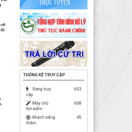
t
 cắt
 độ
THỐNG KÊ TRUY CẬP
Đang truy
653
cập
u
Máy chủ
608
m
tìm kiếm
Khách viếng
45
thăm