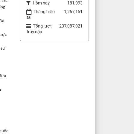
ư các
Hôm nay
181,093
ếng
Tháng hiện
1,267,151
tại
 Đà
Tổng lượt
237,087,021
truy cập
trực
 sự
 đưa
a
 quốc