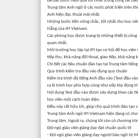
Để đạt được hiệu quả tốt nhất trong công tác đào
Trung tâm Anh ngữ ở các nước phát triển trên thế
Anh hiện đại, thoải mái nhất.
Những bước tiến vững chắc, tốt nhất cho học viê
Nẵng của IPI Vietnam.
Các phòng học được trang bị những thiết bị công 
quan nhất.
Môi trường học tập tại IPI tạo cơ hội để học viên
tiếp thu, khả năng đối thoại, giao tiếp, khả năng 
Chi tiết các tiêu chuẩn đào tạo tại Trung tâm tiến
Quy trình kiểm tra đầu vào đúng quy chuẩn
Kiểm tra trình độ tiếng Anh đầu vào (Test đầu vào
ra lộ trình học phù hợp cũng như xếp lớp đúng tr
Nội dung Test đầu vào được xây dựng theo các ti
học viên một cách toàn diện.
Điều này rất hữu ích, giúp cho quá trình đào tạo
Trung tâm Anh ngữ IPI Vietnam hiện đang có chươn
Trung tâm. Ngoài ra, chúng tôi còn có chương trì
Đội ngũ giáo viên giảng dạy đạt chuẩn quốc tế
- Đội ngũ giáo viên giảng dạy người bản ngữ từ M