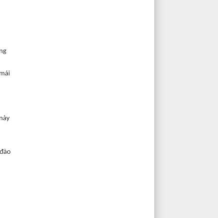
ừng
 mái
 này
 đào