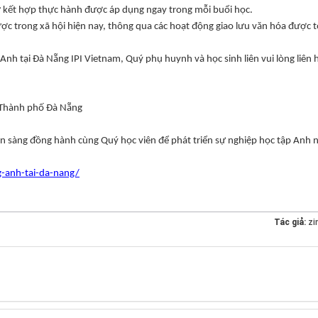
gữ kết hợp thực hành được áp dụng ngay trong mỗi buổi học.
c trong xã hội hiện nay, thông qua các hoạt động giao lưu văn hóa được t
 Anh tại Đà Nẵng IPI Vietnam, Quý phụ huynh và học sinh liên vui lòng liên 
, Thành phố Đà Nẵng
ẵn sàng đồng hành cùng Quý học viên để phát triển sự nghiệp học tập Anh 
g-anh-tai-da-nang/
Tác giả:
zi