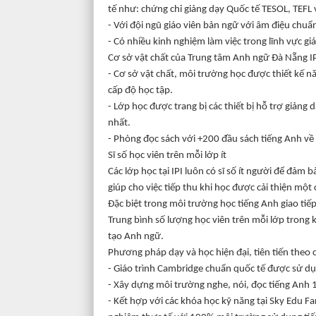
tế như: chứng chỉ giảng dạy Quốc tế TESOL, TEFL 
- Với đội ngũ giáo viên bản ngữ với âm điệu chuẩ
- Có nhiều kinh nghiệm làm việc trong lĩnh vực gi
Cơ sở vật chất của Trung tâm Anh ngữ Đà Nẵng I
- Cơ sở vật chất, môi trường học được thiết kế n
cấp độ học tập.
- Lớp học được trang bị các thiết bị hỗ trợ giảng d
nhất.
- Phòng đọc sách với +200 đầu sách tiếng Anh về
Sĩ số học viên trên mỗi lớp ít
Các lớp học tại IPI luôn có sĩ số ít người để đảm 
giúp cho việc tiếp thu khi học được cải thiện một 
Đặc biệt trong môi trường học tiếng Anh giao tiếp
Trung bình số lượng học viên trên mỗi lớp trong
tạo Anh ngữ.
Phương pháp dạy và học hiện đại, tiên tiến theo
- Giáo trình Cambridge chuẩn quốc tế được sử dụn
- Xây dựng môi trường nghe, nói, đọc tiếng Anh 
- Kết hợp với các khóa học kỹ năng tại Sky Edu Fa