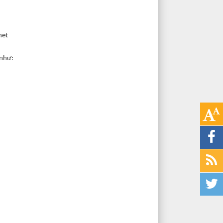
net
 như: