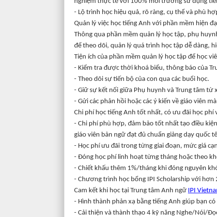
nghiệm thực tế với 100% môi trường sử dụng ti
- Lộ trình học hiệu quả, rõ ràng, cụ thể và phù h
Quản lý việc học tiếng Anh với phần mềm hiện đạ
Thông qua phần mềm quản lý học tập, phụ huynh,
để theo dõi, quản lý quá trình học tập dễ dàng, h
Tiện ích của phần mềm quản lý học tập để học vi
- Kiểm tra được thời khoá biểu, thông báo của Tr
- Theo dõi sự tiến bộ của con qua các buổi học.
- Giữ sự kết nối giữa Phụ huynh và Trung tâm từ 
- Gửi các phản hồi hoặc các ý kiến về giáo viên m
Chi phí học tiếng Anh tốt nhất, có ưu đãi học phí
- Chi phí phù hợp, đảm bảo tốt nhất tạo điều kiệ
giáo viên bản ngữ đạt đủ chuẩn giảng dạy quốc tế
- Học phí ưu đãi trong từng giai đoạn, mức giá cạ
- Đóng học phí linh hoạt từng tháng hoặc theo kh
- Chiết khấu thêm 1%/tháng khi đóng nguyên khó
- Chương trình học bổng IPI Scholarship với hơn
Cam kết khi học tại Trung tâm Anh ngữ
IPI Vietn
- Hình thành phản xạ bằng tiếng Anh giúp bạn có t
- Cải thiện và thành thạo 4 kỹ năng Nghe/Nói/Đọc