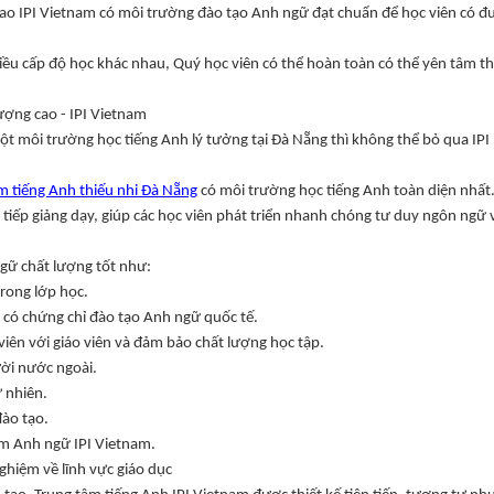
cao IPI Vietnam có môi trường đào tạo Anh ngữ đạt chuẩn để học viên có đ
ều cấp độ học khác nhau, Quý học viên có thể hoàn toàn có thể yên tâm t
lượng cao - IPI Vietnam
t môi trường học tiếng Anh lý tưởng tại Đà Nẵng thì không thể bỏ qua IPI
m tiếng Anh thiếu nhi Đà Nẵng
có môi trường học tiếng Anh toàn diện nhất
 tiếp giảng dạy, giúp các học viên phát triển nhanh chóng tư duy ngôn ngữ 
ngữ chất lượng tốt như:
trong lớp học.
 có chứng chỉ đào tạo Anh ngữ quốc tế.
viên với giáo viên và đảm bảo chất lượng học tập.
ười nước ngoài.
ự nhiên.
đào tạo.
m Anh ngữ IPI Vietnam.
ghiệm về lĩnh vực giáo dục