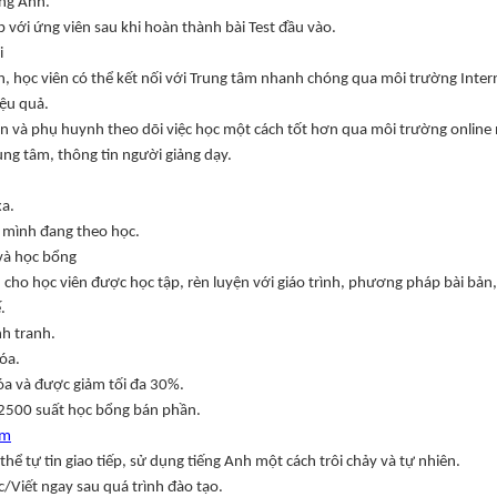
ếng Anh.
ợp với ứng viên sau khi hoàn thành bài Test đầu vào.
i
 học viên có thể kết nối với Trung tâm nhanh chóng qua môi trường Inter
iệu quả.
ên và phụ huynh theo dõi việc học một cách tốt hơn qua môi trường online
ung tâm, thông tin người giảng dạy.
xa.
à mình đang theo học.
 và học bổng
n cho học viên được học tập, rèn luyện với giáo trình, phương pháp bài bản,
.
nh tranh.
óa.
a và được giảm tối đa 30%.
 2500 suất học bổng bán phần.
am
hể tự tin giao tiếp, sử dụng tiếng Anh một cách trôi chảy và tự nhiên.
/Viết ngay sau quá trình đào tạo.