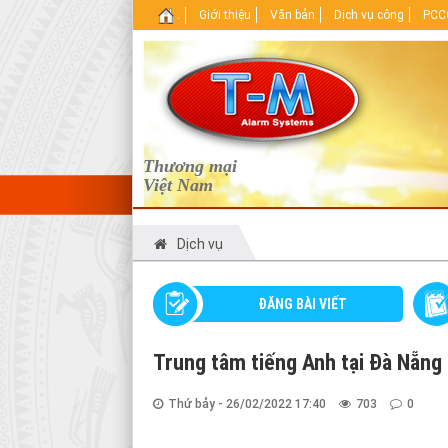
.
Giới thiệu
Văn bản
Dịch vụ công
PCCC
Thương mại
Việt Nam
Dịch vụ
ĐĂNG BÀI VIẾT
Trung tâm tiếng Anh tại Đà Nẵng 
Thứ bảy - 26/02/2022 17:40
703
0