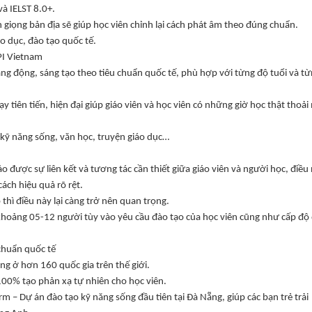
và IELST 8.0+.
n giọng bản địa sẽ giúp học viên chỉnh lại cách phát âm theo đúng chuẩn.
áo dục, đào tạo quốc tế.
PI Vietnam
ăng động, sáng tạo theo tiêu chuẩn quốc tế, phù hợp với từng độ tuổi và t
ạy tiên tiến, hiện đại giúp giáo viên và học viên có những giờ học thật thoải
 kỹ năng sống, văn học, truyện giáo dục…
bảo được sự liên kết và tương tác cần thiết giữa giáo viên và người học, điều
cách hiệu quả rõ rệt.
 thì điều này lại càng trở nên quan trọng.
 khoảng 05-12 người tùy vào yêu cầu đào tạo của học viên cũng như cấp độ
 chuẩn quốc tế
g ở hơn 160 quốc gia trên thế giới.
100% tạo phản xạ tự nhiên cho học viên.
rm – Dự án đào tạo kỹ năng sống đầu tiên tại Đà Nẵng, giúp các bạn trẻ trải