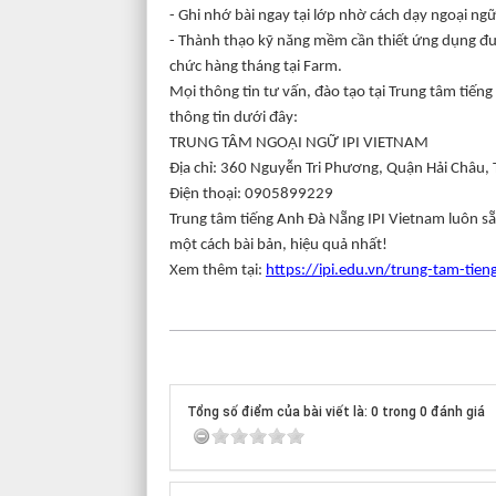
- Ghi nhớ bài ngay tại lớp nhờ cách dạy ngoại n
- Thành thạo kỹ năng mềm cần thiết ứng dụng đượ
chức hàng tháng tại Farm.
Mọi thông tin tư vấn, đào tạo tại Trung tâm tiếng
thông tin dưới đây:
TRUNG TÂM NGOẠI NGỮ IPI VIETNAM
Địa chỉ: 360 Nguyễn Tri Phương, Quận Hải Châu
Điện thoại: 0905899229
Trung tâm tiếng Anh Đà Nẵng IPI Vietnam luôn s
một cách bài bản, hiệu quả nhất!
Xem thêm tại:
https://ipi.edu.vn/trung-tam-tien
Tổng số điểm của bài viết là: 0 trong 0 đánh giá