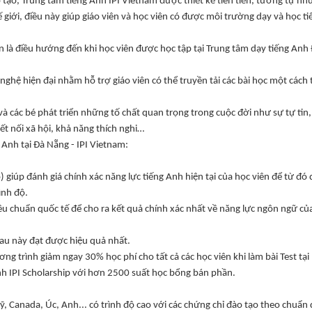
 tạo, Trung tâm tiếng Anh IPI Vietnam được thiết kế tiên tiến, tương tự nh
 giới, điều này giúp giáo viên và học viên có được môi trường dạy và học ti
n là điều hướng đến khi học viên được học tập tại Trung tâm dạy tiếng Anh
nghệ hiện đại nhằm hỗ trợ giáo viên có thể truyền tải các bài học một cách 
 và các bé phát triển những tố chất quan trọng trong cuộc đời như sự tự tin,
kết nối xã hội, khả năng thích nghi…
g Anh tại Đà Nẵng - IPI Vietnam:
) giúp đánh giá chính xác năng lực tiếng Anh hiện tại của học viên để từ đó
ình độ.
êu chuẩn quốc tế để cho ra kết quả chính xác nhất về năng lực ngôn ngữ củ
 sau này đạt được hiệu quả nhất.
g trình giảm ngay 30% học phí cho tất cả các học viên khi làm bài Test tại
nh IPI Scholarship với hơn 2500 suất học bổng bán phần.
ỹ, Canada, Úc, Anh... có trình độ cao với các chứng chỉ đào tạo theo chuẩn