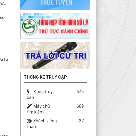
ược
heo
.
và tự
THỐNG KÊ TRUY CẬP
Đang truy
646
cập
Máy chủ
609
tìm kiếm
Khách viếng
37
thăm