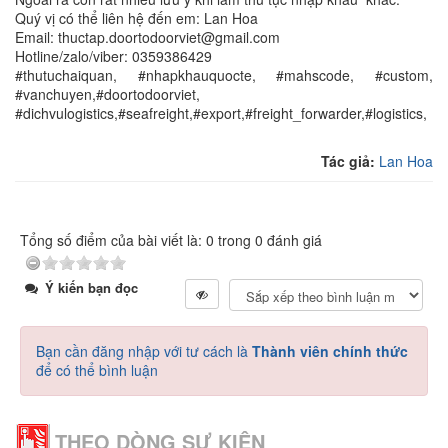
Quý vị có thể liên hệ đến em: Lan Hoa
Email: thuctap.doortodoorviet@gmail.com
Hotline/zalo/viber: 0359386429
#thutuchaiquan, #nhapkhauquocte, #mahscode, #custom,
#vanchuyen,#doortodoorviet,
#dichvulogistics,#seafreight,#export,#freight_forwarder,#logistics,
Tác giả:
Lan Hoa
Tổng số điểm của bài viết là: 0 trong 0 đánh giá
Ý kiến bạn đọc
Bạn cần đăng nhập với tư cách là
Thành viên chính thức
để có thể bình luận
THEO DÒNG SỰ KIỆN