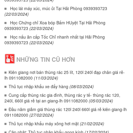
Học lái máy xúc, múc ủi Tại Hải Phòng 0939393723
(22/03/2024)
Học Chứng chỉ Xoa bóp Bấm HUyệt Tại Hải Phòng
0939393723
(22/03/2024)
Học nấu ăn cấp Tốc Chỉ nhanh nhất tại Hải Phòng
0939393723
(22/03/2024)
NHỮNG TIN CŨ HƠN
Kiên giang nơi bán thùng rác 25 lít, 120l 240l đạp chân giá rẻ-
lh 0911082000
(11/03/2024)
Thủ tục nhập khẩu xe đẩy hàng
(08/03/2024)
Cung cấp thùng rác gia đình, thùng rác y tế- thùng rác 120,
240l, 660l giá rẻ tại an giang-lh 0911082000
(05/03/2024)
Đầu năm giảm giá thùng rác 120l 240l 660l giá rẻ kiên giang-lh
0911082000
(27/02/2024)
Thủ tục nhập khẩu máy xông hơi mặt
(21/02/2024)
Cập nhật: Thủ tục nhập khẩu gọng kính
(17/02/2024)