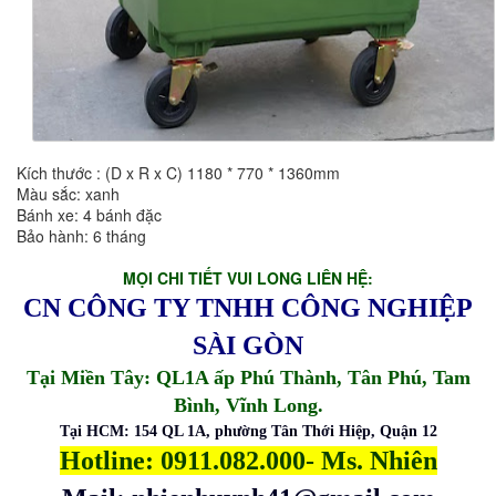
Kích thước : (D x R x C) 1180 * 770 * 1360mm
Màu sắc: xanh
Bánh xe: 4 bánh đặc
Bảo hành: 6 tháng
MỌI CHI TIẾT VUI LONG LIÊN HỆ:
CN CÔNG TY TNHH CÔNG NGHIỆP
SÀI GÒN
Tại Miền Tây: QL1A ấp Phú Thành, Tân Phú, Tam
Bình, Vĩnh Long.
Tại HCM: 154 QL 1A, phường Tân Thới Hiệp, Quận 12
Hotline: 0911.082.000- Ms. Nhiên