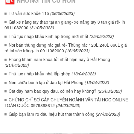
NHỮNG TIN CŨ HƠN
Tư vấn sức khỏe 115
(06/06/2023)
Giá xe nâng tay thấp tại an giang- xe nâng tay 3 tấn giá rẻ- lh
0911082000
(31/05/2023)
Thủ tục nhập khẩu kính áp tròng mới nhất
(25/05/2023)
Nơi bán thùng đựng rác giá rẻ- Thùng rác 120L 240L 660L giá
rẻ tại sóc trăng- lh 0911082000
(16/05/2023)
Phòng khám nam khoa tốt nhất hiện nay ở Hải Phòng
(21/04/2023)
Thủ tục nhập khẩu nhà lắp ghép
(13/04/2023)
Nên chữa bệnh lậu ở đâu tại Hải Phòng
(13/04/2023)
Cắt dây hãm bao quy đầu, có nên hay không?
(25/03/2023)
CHỨNG CHỈ SƠ CẤP CHUYÊN NGÀNH VẬN TẢI HỌC ONLINE
TOÀN QUỐC 0979868612
(24/03/2023)
Giúp bạn làm rõ dấu hiệu hút thai thành công
(27/02/2023)